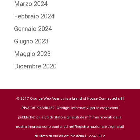
Marzo 2024
Febbraio 2024
Gennaio 2024
Giugno 2023
Maggio 2023
Dicembre 2020
© 2017 Orange Web Agency is a brand of House Connected srl |
P.IVA 06194340482 |Obblighi informativi per le erogazioni
pubbliche: gli aiuti di Stato e gli aiuti de minimis ricevuti dalla
nostra impresa sono contenuti nel Registro nazionale degli aiuti
di Stato di cui all’art. 52 della L. 234/2012